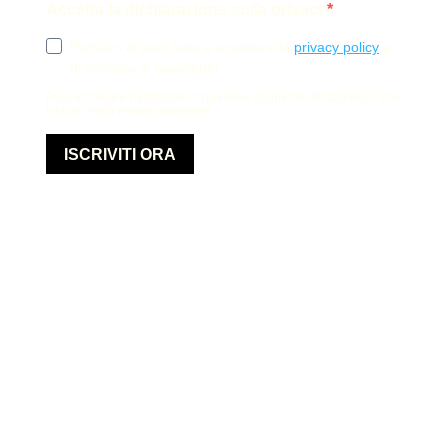
Accetta la dichiarazione sulla privacy
Dichiaro di aver letto e accettare la
privacy policy
e
di ricevere le newsletter
Puoi annullare l'iscrizione in qualsiasi momento utilizzando il link
incluso nella nostra newsletter.
ISCRIVITI ORA