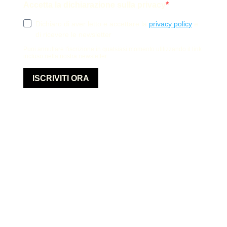
Accetta la dichiarazione sulla privacy
Dichiaro di aver letto e accettare la
privacy policy
e
di ricevere le newsletter
Puoi annullare l'iscrizione in qualsiasi momento utilizzando il link
incluso nella nostra newsletter.
ISCRIVITI ORA